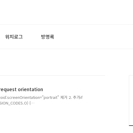
위치로그
방명록
 request orientation
:screenOrientation="portrait" 제거 2. 추가if
RSION_CODES.O) {
_ORIENTATION_PORTRAIT);}
정