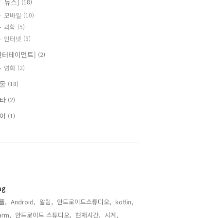
IT 뉴스]
(18)
모바일
(10)
과학
(5)
인터넷
(3)
엔터테이먼트]
(2)
영화
(2)
식물
(18)
기타
(2)
식이
(1)
ag
플,
Android,
알림,
안드로이드스튜디오,
kotlin,
arm,
안드로이드 스튜디오,
현재시간,
시계,