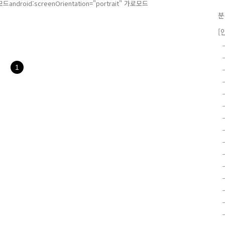
oid:screenOrientation="portrait" 가로모드
분
[
1