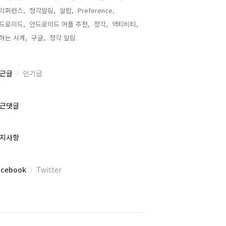
리퍼런스,
정각알림,
알람,
Preference,
드로이드,
안드로이드 어플 추천,
정각,
액티비티,
하는 시계,
구글,
정각 알림,
근글
인기글
근댓글
지사항
acebook
Twitter