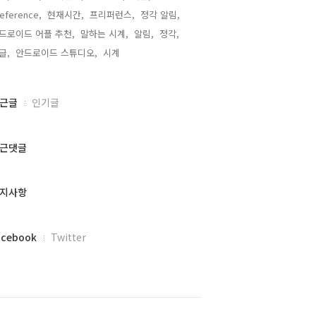
eference,
현재시간,
프리퍼런스,
정각 알림,
드로이드 어플 추천,
말하는 시계,
알림,
정각,
글,
안드로이드 스튜디오,
시계,
근글
인기글
근댓글
지사항
acebook
Twitter