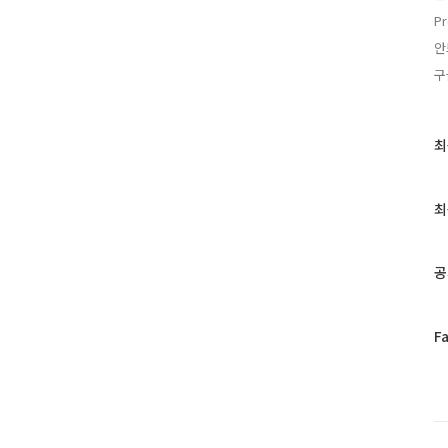
Pr
안
구
최
최
근
글
과
최
인
기
글
공
페
F
이
스
북
트
위