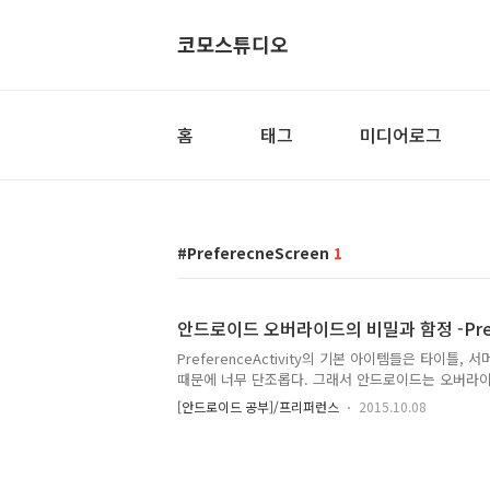
코모스튜디오
홈
태그
미디어로그
PreferecneScreen
1
안드로이드 오버라이드의 비밀과 함정 -Pref
PreferenceActivity의 기본 아이템들은 타이틀,
때문에 너무 단조롭다. 그래서 안드로이드는 오버라이드
꿀수 있도록 제공한다. 결국, 아래 그림처럼 seekba
[안드로이드 공부]/프리퍼런스
2015.10.08
하고 인터랙티비한 형태로 바꿀 수 있다. 방법은1. Pref
는 클래스를 하나 만든 다.2. 새로 만든 클래스에서 반드
들어 줘야한다. @Override protected View onCre
parent ) { super.onCreateView(parent); mLayout