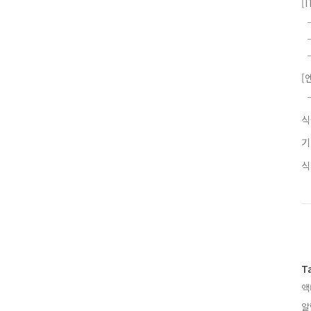
[
[
T
액
알