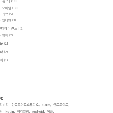
IT 뉴스]
(18)
모바일
(10)
과학
(5)
인터넷
(3)
엔터테이먼트]
(2)
영화
(2)
식물
(18)
기타
(2)
식이
(1)
ag
티비티,
안드로이드스튜디오,
alarm,
안드로이드,
람,
kotlin,
정각알림,
Android,
어플,