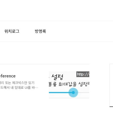
위치로그
방명록
erence
 서머리 또는 체크박스만 있기
해서 내 맘대로 UI를 바
r를 넣어서 좀 더 다이나믹
erence를 extends 하
시 onCreateView를 만
ateView( ViewGroup
InFlater =