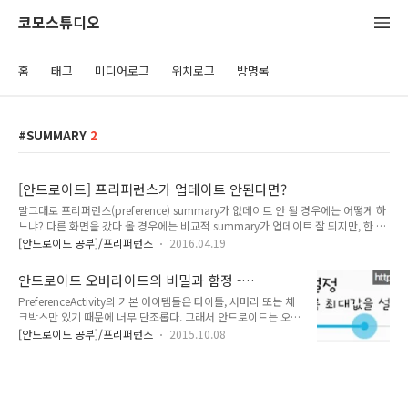
코모스튜디오
홈
태그
미디어로그
위치로그
방명록
SUMMARY
2
[안드로이드] 프리퍼런스가 업데이트 안된다면?
말그대로 프리퍼런스(preference) summary가 없데이트 안 될 경우에는 어떻게 하
느냐? 다른 화면을 갔다 올 경우에는 비교적 summary가 업데이트 잘 되지만, 한 화
면에서 바로 바로 수정이 필요 할 경우에는 쉽지 않다. 만약, 잘 되다가 destory를 한
[안드로이드 공부]/프리퍼런스
2016.04.19
뒤 다시 들어 왔는데 이 때 부터 작동이 안된다면 ? 이전 글(BadTokenException)
과 같은 내용의 해결 방법을 사용하면 된다. Preference를 static으로 만들어서
안드로이드 오버라이드의 비밀과 함정 -
setSummary를 하면 된다. 어디서? onPreferenceChange(Preference pref,
Preference
PreferenceActivity의 기본 아이템들은 타이틀, 서머리 또는 체
Object newValue) { 에서 받아온 pref로 pref.setSummary() 하지 말고 전역으로
크박스만 있기 때문에 너무 단조롭다. 그래서 안드로이드는 오버
선언해 놓고 하면 된다. 즉, publ..
라이드해서 내 맘대로 UI를 바꿀수 있도록 제공한다. 결국, 아래
[안드로이드 공부]/프리퍼런스
2015.10.08
그림처럼 seekbar를 넣어서 좀 더 다이나믹하고 인터랙티비한
형태로 바꿀 수 있다. 방법은1. Preference를 extends 하는 클
래스를 하나 만든 다.2. 새로 만든 클래스에서 반드시
onCreateView를 만들어 줘야한다. @Override protected