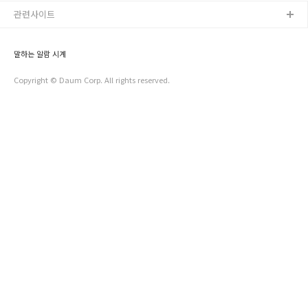
View onCreateView( ViewGroup parent ) {
super.onCreateView(parent); mLayoutInFlater =
관련사이트
(LayoutInflater) getContext().getSystemServic..
말하는 알람 시계
Copyright © Daum Corp. All rights reserved.