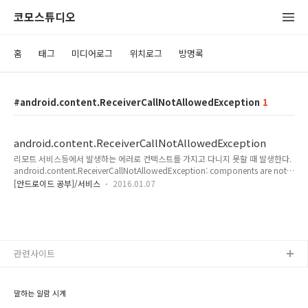
코모스튜디오
홈
태그
미디어로그
위치로그
방명록
android.content.ReceiverCallNotAllowedException
1
android.content.ReceiverCallNotAllowedException
리모트 서비스등에서 발생하는 에러로 컨텍스트를 가지고 다니지 못할 때 발생한다.
android.content.ReceiverCallNotAllowedException: components are not
allowed to register to receive intents위젯, 브로드캐스트, 서비스등과 같이 유령
[안드로이드 공부]/서비스
2016.01.07
같이 나타나는 얘들은 항상getContext가 아니라 getApplicationContext()를 써서
컨택스트를 들고 다녀야 한다. 스태틱 개념처럼 생각하면 될 듯.
관련사이트
말하는 알람 시계