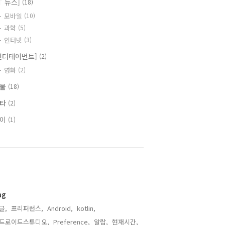
IT 뉴스]
(18)
모바일
(10)
과학
(5)
인터넷
(3)
엔터테이먼트]
(2)
영화
(2)
식물
(18)
기타
(2)
식이
(1)
ag
글,
프리퍼런스,
Android,
kotlin,
드로이드스튜디오,
Preference,
알람,
현재시간,