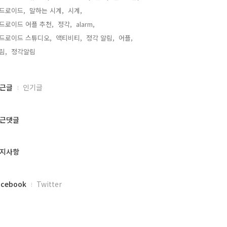
드로이드,
말하는 시계,
시계,
드로이드 어플 추천,
정각,
alarm,
드로이드 스튜디오,
액티비티,
정각 알림,
어플,
림,
정각알림,
근글
인기글
근댓글
지사항
acebook
Twitter