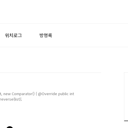
위치로그
방명록
new Comparator() { @Override public int
reverse(list);