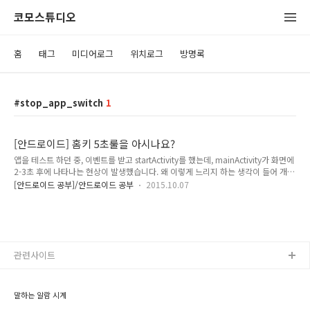
코모스튜디오
홈
태그
미디어로그
위치로그
방명록
stop_app_switch
1
[안드로이드] 홈키 5초룰을 아시나요?
앱을 테스트 하던 중, 이벤트를 받고 startActivity를 했는데, mainActivity가 화면에
2-3초 후에 나타나는 현상이 발생했습니다. 왜 이렇게 느리지 하는 생각이 들어 개선
점을 찾아 보기로 했지요. 속도를 개선해야 겠다 화면을 많이 그려서 그런가... 리소스
[안드로이드 공부]/안드로이드 공부
2015.10.07
를 잡아먹는 코드가 있나 고민에 빠졌죠.코드를 이것저것 빼도 전혀 빨라지지가 않네
요. 그런데 이것저것 테스트를 하는 중에 Back 키로 앱을 나간 후 실행하면 바로 뜨
고, Home 키로 나간 후 실행하면 뜨지 않는다는 차이점을 발견했지요. 홈 키는 뭐가
다를까?검색을 해 보니 안드로이드에는 일명 5초 룰 이라는 것이 있네요.홈키로 앱
을 숨기면 그 activity는 백그라운드에서 startActivity를 해도 5초 동안 꼼짝하지 않
는..
관련사이트
말하는 알람 시계