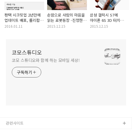
팬택 시크릿업 2년만에
손땀으로 사람의 마음을
삼성 갤럭시 S7에
업데이트 배포, 롤리팝과
읽는 로봇등장 -진정한
아이폰 6S 3D 터치
마시멜로우도
사랑테스트 로봇
기능 탑재한다?
2016.01.11
2015.12.15
2015.12.15
코모스튜디오
코모 스튜디오와 함께 하는 모바일 세상!
구독하기
관련사이트