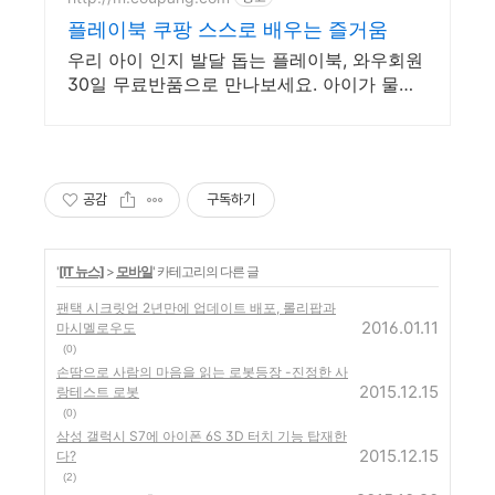
플레이북 쿠팡 스스로 배우는 즐거움
우리 아이 인지 발달 돕는 플레이북, 와우회원
30일 무료반품으로 만나보세요. 아이가 물고
빨아도 안심! 유아도서, 안전한 소재로 마음껏
탐색해요.
공감
구독하기
'
[IT 뉴스]
>
모바일
' 카테고리의 다른 글
팬택 시크릿업 2년만에 업데이트 배포, 롤리팝과
2016.01.11
마시멜로우도
(0)
손땀으로 사람의 마음을 읽는 로봇등장 -진정한 사
2015.12.15
랑테스트 로봇
(0)
삼성 갤럭시 S7에 아이폰 6S 3D 터치 기능 탑재한
2015.12.15
다?
(2)