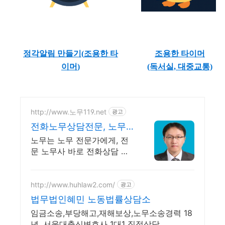
정각알림 만들기(
조용한 타
조용한 타이머
이머
)
(독서실, 대중교통)
http://www.노무119.net
광고
전화노무상담전문, 노무
119
노무는 노무 전문가에게, 전
문 노무사 바로 전화상담 가
능, 24시간 대기 중.
http://www.huhlaw2.com/
광고
법무법인혜민 노동법률상담소
임금소송,부당해고,재해보상,노무소송경력 18
년, 서울대출신변호사 1대1 직접상담.