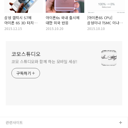
삼성 갤럭시 S7에
아이폰6s 국내 출시에
[아이폰6S CPU]
아이폰 6S 3D 터치
대한 외국 반응
삼성이냐 TSMC 이냐에
기능 탑재한다?
따라 배터리 성능이
2015.12.15
2015.10.20
2015.10.10
다르다?
코모스튜디오
코모 스튜디오와 함께 하는 모바일 세상!
구독하기
관련사이트