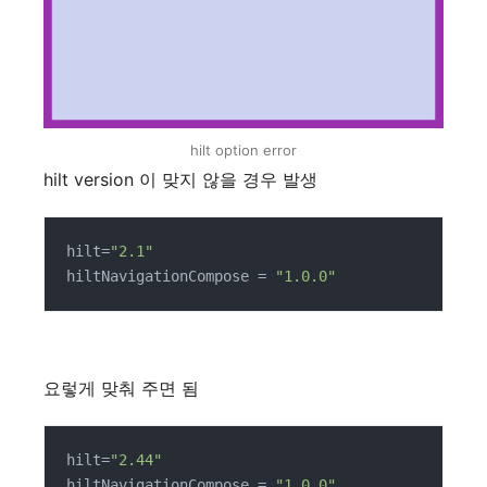
hilt option error
hilt version 이 맞지 않을 경우 발생
hilt=
"2.1"
hiltNavigationCompose = 
"1.0.0"
요렇게 맞춰 주면 됨
hilt=
"2.44"
hiltNavigationCompose = 
"1.0.0"