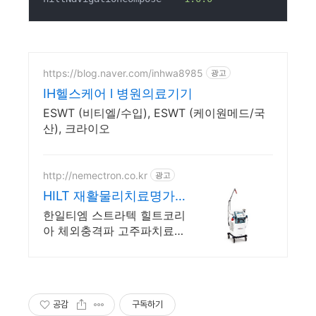
https://blog.naver.com/inhwa8985
광고
IH헬스케어 l 병원의료기기
ESWT (비티엘/수입), ESWT (케이원메드/국
산), 크라이오
http://nemectron.co.kr
광고
HILT 재활물리치료명가
대화메디케어
한일티엠 스트라텍 힐트코리
아 체외충격파 고주파치료기
자기장치료기 고강도레이저
울프
공감
구독하기