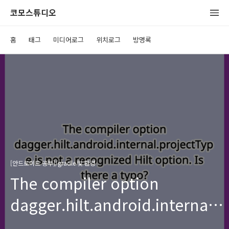
코모스튜디오
홈
태그
미디어로그
위치로그
방명록
[안드로이드 공부]/gradle 및 환경
The compiler option
dagger.hilt.android.internal.
is not a recognized Hilt