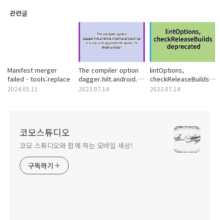
관련글
Manifest merger
The compiler option
lintOptions,
failed - tools:replace
dagger.hilt.android.internal.projectType
checkReleaseBuilds
is not a recognized
deprecated
2024.05.11
2023.07.14
2023.07.14
Hilt option. Is there a
typo?
코모스튜디오
코모 스튜디오와 함께 하는 모바일 세상!
구독하기