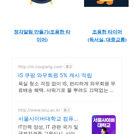
정각알림 만들기(
조용한 타
조용한 타이머
이머
)
(독서실, 대중교통)
http://m.coupang.com
광고
IS 쿠팡 와우회원 5% 캐시 적립
욕실 청소 걱정 없이 IS, 편리하게 와우회원 무
료배송 혜택. 샤워기로 물 뿌려도 끄떡없는 비
데! 30일 무료반품으로 부담없이.
http://www.iscu.ac.kr
광고
서울사이버대학교 컴퓨터
공학과 2026 가을학기 신
IT인력 양성, IT 관련 국가 및
편입생
국제자격증 교육실시, 사이버