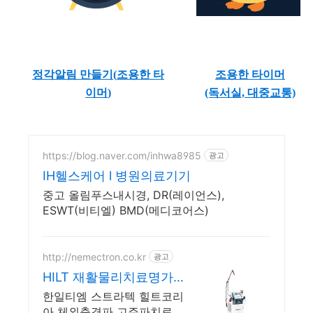
정각알림 만들기(
조용한 타
조용한 타이머
이머
)
(독서실, 대중교통)
https://blog.naver.com/inhwa8985
광고
IH헬스케어 l 병원의료기기
중고 올림푸스내시경, DR(레이언스),
ESWT(비티엘) BMD(메디코어스)
http://nemectron.co.kr
광고
HILT 재활물리치료명가
대화메디케어
한일티엠 스트라텍 힐트코리
아 체외충격파 고주파치료기