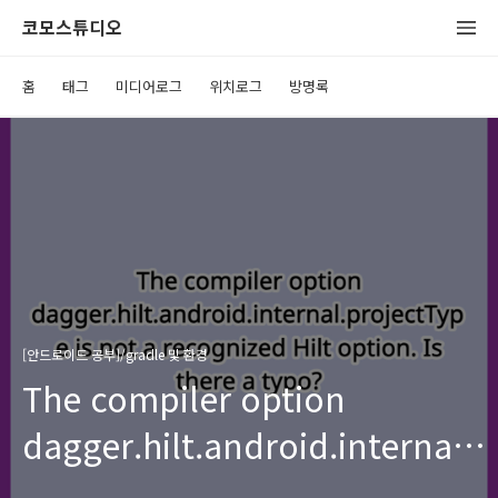
코모스튜디오
홈
태그
미디어로그
위치로그
방명록
[안드로이드 공부]/gradle 및 환경
The compiler option
dagger.hilt.android.internal.
is not a recognized Hilt