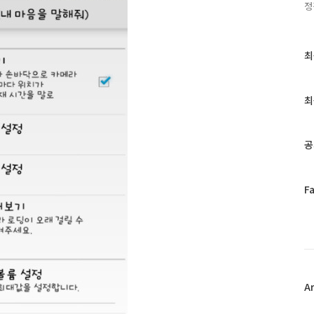
정
최
최
근
글
과
최
인
기
글
공
페
F
이
스
북
트
위
터
플
A
러