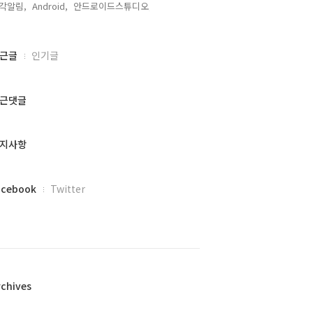
각알림,
Android,
안드로이드스튜디오,
근글
인기글
근댓글
지사항
acebook
Twitter
rchives