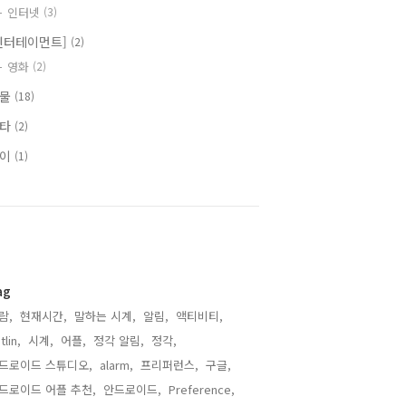
인터넷
(3)
엔터테이먼트]
(2)
영화
(2)
식물
(18)
기타
(2)
식이
(1)
ag
람,
현재시간,
말하는 시계,
알림,
액티비티,
tlin,
시계,
어플,
정각 알림,
정각,
드로이드 스튜디오,
alarm,
프리퍼런스,
구글,
드로이드 어플 추천,
안드로이드,
Preference,