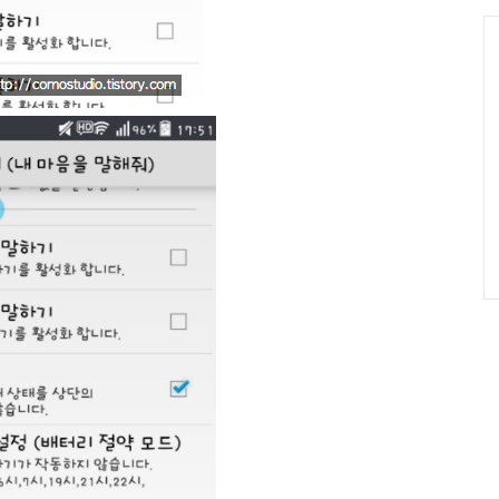
그
인
C