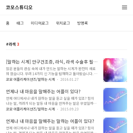
코모스튜디오
홈
태그
미디어로그
위치로그
방명록
라섹
3
[말하는 시계] 안구건조증, 라식, 라섹 수술후 필
수 무료앱! -손으로 스치거나, 뒤집거나, 전원키
많은 분들의 관심 속에 내가 만드는 말하는 시계가 완전히 새로
두번 클릭만 하면 현재 시간을 말합니다.
워 졌습니다. 무려 14가지 신 기능을 탑재하고 돌아왔습니다. 뿐
만 아니라 완전히 무료 입니다. 언제 어디에서나 손 쉽게 시간을
코모 어플리케이션즈/말하는 시계
2016.01.27
확인 해보세요! 나의 생활이 편하고 즐거워 질 것입니다 ^^ **
정말 사용법이 쉽습니다. (유치원생 부터 200세까지 누구나)**
언제나 내 마음을 말해주는 어플이 있다?
안구건조증 및 눈이 침침 하신 분에게도 정말 좋습니다! (라식,
언제 어디에서나 내가 원하는 말을 듣고 싶을 때가 있죠? 힘이
라섹 및 기타 수술 후 시간 확인 시, 새벽에, 아침에 눈 뜰 필요 없
나는 말, 격려가 되는 말등 내 마음을 만져주는 말은 무었일까
이 시간 확인 할 수 있어요.) 0. 시간 알림 문구를 내 마음대로 만
요? 정답은 나만 알고 있습니다. 다른 사람이 나의 마음은 알기
들 수 있습니다. 1. 단말기를 뒤집거나 손바닥으로 카메라 부분
코모 어플리케이션즈/말하는 시계
2015.09.23
힘들기 때문이죠. 그래서 코모가 언제 어디에서나 내 마음의 말
(근접센서)을 가리면 현재 시간을 말로 해줍니다. 2. 전원 키(파
을 듣을 수 있게 '말하는 시계 (내 마음을 말해줘)' 라는 앱을 런
워 키)를 두 번 연속으로 클릭하면 현재 시간을 말 해줍니..
언제나 내 마음을 말해주는 말하는 어플이 있다?
칭 했습니다. 사실 대규모 업데이트라고 해야 겠죠. 이전 버전에
언제 어디에서나 내가 원하는 말을 듣고 싶을 때가 있죠? 힘이
서는 말하는 기능 밖에 없었지만, 이번 1.0.9 버전에서는 정말 편
나는 말, 격려가 되는 말등 내 마음을 만져주는 말은 무었일까