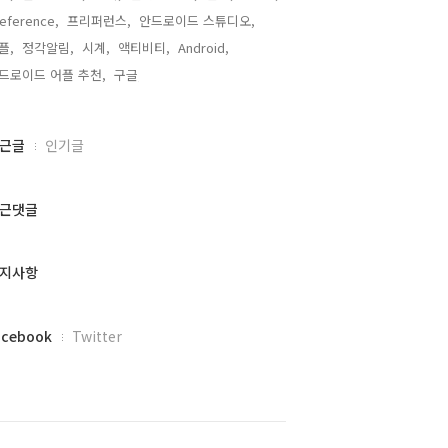
eference,
프리퍼런스,
안드로이드 스튜디오,
플,
정각알림,
시계,
액티비티,
Android,
드로이드 어플 추천,
구글,
근글
인기글
근댓글
지사항
acebook
Twitter