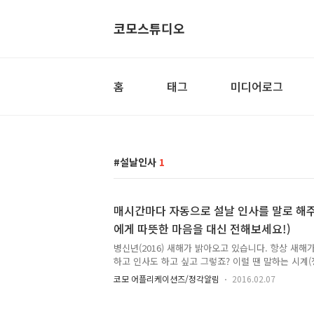
코모스튜디오
홈
태그
미디어로그
설날인사
1
매시간마다 자동으로 설날 인사를 말로 해주
에게 따뜻한 마음을 대신 전해보세요!)
병신년(2016) 새해가 밝아오고 있습니다. 항상 새해
하고 인사도 하고 싶고 그렇죠? 이럴 땐 말하는 시계
말을 넣어 두세요. 매 시간 정각 또는 정해 놓은 분에
코모 어플리케이션즈/정각알림
2016.02.07
드립니다. 또는 센서, 전원키 2번으로, 알림바로 '바로
요. (카톡 인사말 보다 더 정감이 있겠죠?) 매시간 