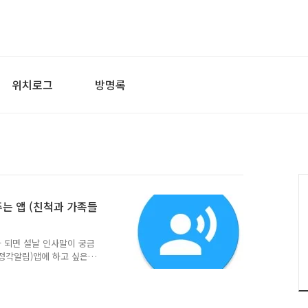
위치로그
방명록
는 앱 (친척과 가족들
가 되면 설날 인사말이 궁금
(정각알림)앱에 하고 싶은
 적어 두었던 말을 대신 해
 바로' 말 해줄 수도 있어
정각 또는 원할때마다 친척과