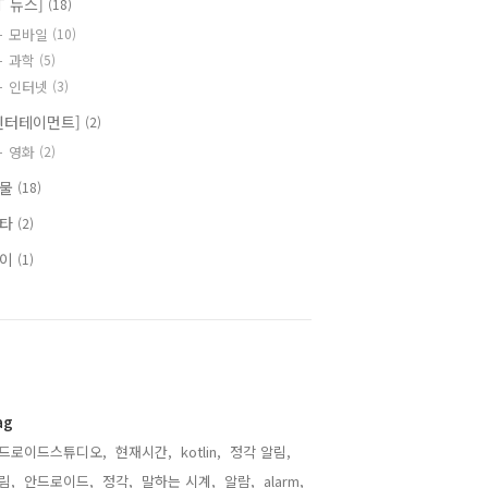
IT 뉴스]
(18)
모바일
(10)
과학
(5)
인터넷
(3)
엔터테이먼트]
(2)
영화
(2)
식물
(18)
기타
(2)
식이
(1)
ag
드로이드스튜디오,
현재시간,
kotlin,
정각 알림,
림,
안드로이드,
정각,
말하는 시계,
알람,
alarm,