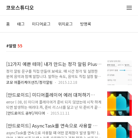
코모스튜디오
홈
태그
미디어로그
위치로그
방명록
알람
55
[12가지 예쁜 테마] 내가 만드는 정각 알림 Plus
시즌2
정각 알림 문구를 직접 만들어 보세요. 매 시간 정각 및 설정한
분에 음악과 함께 말합니다. 말하는 속도, 음악도 직접 설정 할수
있습니다. 내가 만드는 정각알림이 여러분들의 많은 관심과 격려
코모 어플리케이션즈/정각알림
2015.12.18
로 시즌1에 이어 완전히 바뀐 UI와 기능으로 시즌2로 다시 돌아
왔습니다.구글플레이에서 무료 다운 받기 내가 직접 만든 문구를
[안드로이드] 미디어플레이어 에러 대처하기
매 시간 정각 및 설정한 분에 (음성과 음악(벨)으로) 들을 수 있습
(-38, -19)
error (-38, 0) 미디어 플레이어가 준비 되지 않았는데 시작 하게
니다. **** 정말 정확합니다. 절대 정시를 놓치지 않습니다.
되면 발생하는 에러다.즉, 준비 리스너를 달고 난 뒤 준비가 끝났
****** 정말 쉽습니다. 유치원생부터 200세까지 누구나 한 번
다는 이벤트가 오면 시작 시키도록 하자.
에 사용 할 수 있어요 ****** 하루에 배터리와 CPU를 24초만
[안드로이드 공부]/미디어
2015.11.11
mPlayer.prepareAsync();
사용합니다. ****** 12 가지 예쁜 테마 **** 시간(시/분) 앞/뒤
mPlayer.setOnPreparedListener(new
로 듣고 싶은 그리고 말하고 싶은 문장을 만들어 보..
[안드로이드] AsyncTask를 연속으로 사용할 때
MediaPlayer.OnPreparedListener() { public void
문제점
asyncTask를 연속으로 사용할 때 어떤 문제점이 발생 할까? 1.
onPrepared(MediaPlayer mp) { mp.start(); } }); 그러나,위
만약, 1개의 비동기 태스크를 사용한다고 가정 하자.2. 비동기