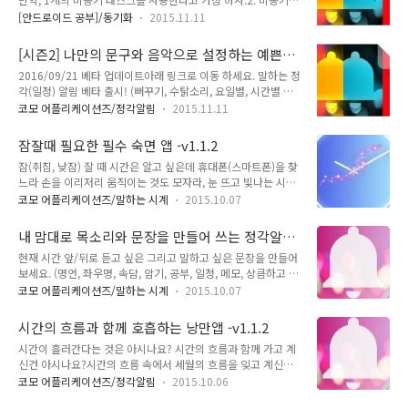
와 같이 하면 또.. -38이 날 확률이 높다.
태스크가 사용자에 의해 계속 호출 된다고 하자.3. 비동기 태스
mPlayer.prepareAsync(); 아래와 같이 코드를 리스너 밑으로
[안드로이드 공부]/동기화
2015.11.11
크는 할 일을 다하고 onPost에서 마지막 할일을 마쳐 준다.4.
달자. 그래야 확실하게... 준비 된 사수로 부터 발사를 할 수 있
무슨 문제가 있나? 5. 원래 비동기 태스크의 결과는 항상
다..... mPlayer.setOnPreparedListe..
[시즌2] 나만의 문구와 음악으로 설정하는 예쁜
onPost에서 얻어오기를 희망 한다. 6. 하지만... 연속으로 비동
정각알림 Plus
2016/09/21 베타 업데이트아래 링크로 이동 하세요. 말하는 정
기태스크를 돌리게 되면 섞이는 경우가 발생한다.7. A가 처음 태
각(일정) 알림 베타 출시! (뻐꾸기, 수탉소리, 요일별, 시간별 문
스크, B를 두 번째 태스크라고 하자.8. A가 돌고 있는데 B를 실
장, 간격 알림, 반복 알림등 다양한 알람 기능 추가) 이전 버전 정
행 했다. 9. A의 onPost가 실행되고 A는 마무리 짓는다. 이것이
코모 어플리케이션즈/정각알림
2015.11.11
각 알림 문구를 직접 만들어 보세요. 매 시간 정각 및 설정한 분
정상이다. 하지만10. B가 실행되면서 A의 onPost 이전에 실행
에 음악과 함께 말합니다. 말하는 속도, 음악도 직접 설정 할수있
된다. 즉, 끼어든다.11. 하지만.. A..
잠잘때 필요한 필수 숙면 앱 -v1.1.2
습니다. 내가 만드는 정각알림이 여러분들의 많은 관심과 호응으
잠(취침, 낮잠) 잘 때 시간은 알고 싶은데 휴대폰(스마트폰)을 찾
로 시즌1에 이어 완전히 바뀐 UI와 기능으로 시즌2로 다시 돌아
느라 손을 이리저리 움직이는 것도 모자라, 눈 뜨고 빛나는 시간
왔습니다.구글플레이에서 무료 다운 받기 내가 직접 만든 문구를
을 확인 해야 한 적이 많으신가요? 이렇게 시간을 확인 했다면
매 시간 정각 및 설정한 분에 (음성과 음악(벨)으로) 들을 수 있습
코모 어플리케이션즈/말하는 시계
2015.10.07
이미 잠은 깨버린거죠. '잠이 오지 않을 때 잠깐만 시간 확인 하
니다. **** 정말 정확합니다. 절대 정시를 놓치지 않습니다.
면 잘 잘것 같은데....' 자다가 잠깐 깨어났는데 시간만 확인 하고
****** 정말 쉽습니다. 유치원생부터 200세까지 누구..
내 맘대로 목소리와 문장을 만들어 쓰는 정각알림
싶은데....' '알람이 울릴 때가 되었는데 지금은 몇시인지... 확인
앱 -스마트폰 v1.1.3
현재 시간 앞/뒤로 듣고 싶은 그리고 말하고 싶은 문장을 만들어
하면 잠 다 깰 것 같고...' 이런적이 많으신가요? 그렇다면 숙면
보세요. (명언, 좌우명, 속담, 암기, 공부, 일정, 메모, 상큼하고 활
시계 어플을 만나보세요. 주무시던 잠 그대로 반 수면 상태에서
기찬 문구등으로 만들수 있습니다.) 매 시간 정각이 되면 시간과
확인 하고 깊은 수면 상태로 다시 보내드립니다. 또한, 불면증으
코모 어플리케이션즈/말하는 시계
2015.10.07
함께 읽어 드립니다. 오늘 1.1.3 버전으로 업데이트 되었습니다.
로 시달리는데... 시간을 확인하면 눈 부신 상태에서 또 다시 잠
(새로운 기능은요 ?) 1. 남여 성우 변경 가능, 읽어주는 속도 변
이 드는데 오래 걸리시는 분들께도 조용히 시간만 확인 시켜..
시간의 흐름과 함께 호흡하는 낭만앱 -v1.1.2
경, 언어 변경(영어 공부하세요), 말하기 엔진 변경 가능 (단, 제
시간이 흘러간다는 것은 아시나요? 시간의 흐름과 함께 가고 계
조사 및 단말기에 따라 다름.) (취향대로 변경하세요. 당신만의
신건 아시나요?시간의 흐름 속에서 세월의 흐름을 잊고 계신건
읽어주는 비서가 됩니다.) 2. 미리듣기 UI 변경(플레이/포즈) 3.
아시나요? 이제 당신의 시간을 되찾아 와보세요. 시간을 세상에
현재 시간 말하기에서 '오후12시.' '. '을 점으로 읽어주는 현상 제
코모 어플리케이션즈/정각알림
2015.10.06
맡겨두지 마시고, 이젠 항상 곁에 두세요. 소중한 나의 인생의 흐
거(일부 삼성 단말기) 그럼 기본 기능을 한 번 살펴 볼까요?****