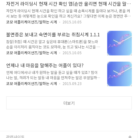
름을 느껴보세요.시간과 함께 호흡하며 살아 보세요.가을 하늘
정말 정확합니다. 절대 정시를..
자전거 라이딩시 현재 시간 확인 앱(손만 올리면 현재 시간을 말
높아지는 낭만과 함께... 현재 시간 앞/뒤로 듣고 싶은 그리고 말
해줘요)
자전거 라이딩시 현재 시간을 확인 하고 싶을 때 손목시계를 들여다 보거나, 폰을 켜
하고 싶은 문장을 만들어 보세요. (명언, 좌우명, 속담, 암기, 공
서 보는 등 어떻게든 눈으로 확인을 하고 계신가요? 그렇다면 이제 눈은 정면만 주시
부, 일정, 메모, 상큼하고 활기찬 문구등으로 만들수 있습니다.)
하세요. 안전 운전 해야죠! 시간을 알고 싶을 때는 거치대에 올려 놓은 폰 위에 손만
매 시간 정각이 되면 시간과 함께 읽어 드립니다. 오늘 1.1.2 버
코모 어플리케이션즈/말하는 시계
2015.10.05
슬쩍 스쳐주시면 현재 시간을 바로 말해줍니다. 여기에 오늘의 목표를 입력 해보세
전으로 업데이트 되었습니다. (새로운 기능은요 ?) 1. 남여 성우
요. '오늘 화창한 가을날 30Km를 완주 할테야. 지금은 오후 2시 33분. 조금만 더 가
변경 가능, 읽어주는 속도 변경, 언어 변경(영어 공부하세요),
불면증은 보내고 숙면이를 부르는 취침시계 1.1.1
자! 아자 아자!' 등과 같이 현재 시간 앞 뒤로 원하는 문구를 넣으면 시간 확인 시 마다
말..
잠잘(취침) 때 시간은 알고 싶은데 휴대폰(스마트폰)을 찾느라
음성으로 알려 드립니다. 정말 편하고 재미있고 쉽죠? 그럼, 자전거에만 활용 하냐고
손을 이리저리 움직이는 것도 모자라, 눈 뜨고 빛나는 시간을 확
요? 쓰임새가 정말 많답니다. 잠잘(취침) 때 시간은 알고 싶은데 휴대폰(스마트폰)을
인 해야 한 적이 많으신가요? 이렇게 시간을 확인 했다면 이미
찾느라 손을 이리저리 움직이는 ..
코모 어플리케이션즈/말하는 시계
2015.10.05
잠은 깨버린거죠. '잠이 오지 않을 때 잠깐만 시간 확인 하면 잘
잘것 같은데....' 자다가 잠깐 깨어났는데 시간만 확인 하고 싶은
언제나 내 마음을 말해주는 어플이 있다?
데....' '알람이 울릴 때가 되었는데 지금은 몇시인지... 확인 하면
언제 어디에서나 내가 원하는 말을 듣고 싶을 때가 있죠? 힘이
잠 다 깰 것 같고...' 이런적이 많으신가요? 그렇다면 숙면 시계
나는 말, 격려가 되는 말등 내 마음을 만져주는 말은 무었일까
어플을 만나보세요. 주무시던 잠 그대로 반 수면 상태에서 확인
요? 정답은 나만 알고 있습니다. 다른 사람이 나의 마음은 알기
하고 깊은 수면 상태로 다시 보내드립니다. 또한, 불면증으로 시
코모 어플리케이션즈/말하는 시계
2015.09.23
힘들기 때문이죠. 그래서 코모가 언제 어디에서나 내 마음의 말
달리는데... 시간을 확인하면 눈 부신 상태에서 또 다시 잠이 드
을 듣을 수 있게 '말하는 시계 (내 마음을 말해줘)' 라는 앱을 런
는데 오래 걸리시는 분들께도 조용히 시간만 확인 시켜드리고
칭 했습니다. 사실 대규모 업데이트라고 해야 겠죠. 이전 버전에
수..
더보기
서는 말하는 기능 밖에 없었지만, 이번 1.0.9 버전에서는 정말 편
리한 기능이 많이 추가 되었습니다. 1. 현재 시간 말해주기 - 첫
화면의 현재 시간 말해주기를 체크 하고 나서 폰을 뒤집거나, 근
접센서(보통 전면 카메라 근처에 있어요)에 손을 살짝 올리면 현
재 시간을 말해줘요. - 라식/라섹 수술 하신 분들께 정말 강추 드
립니다..
관련사이트