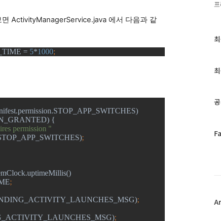
프
ctivityManagerService.java 에서 다음과 같
최
최
근
TIME = 
5
*
1000
;
글
과
최
인
기
글
공
Manifest.permission.STOP_APP_SWITCHES)
MISSION_GRANTED) {
res permission "
페
F
ion.STOP_APP_SWITCHES)
;
이
스
북
트
temClock.uptimeMillis()
위
TIME
;
터
_PENDING_ACTIVITY_LAUNCHES_MSG)
;
플
A
러
DING_ACTIVITY_LAUNCHES_MSG)
;