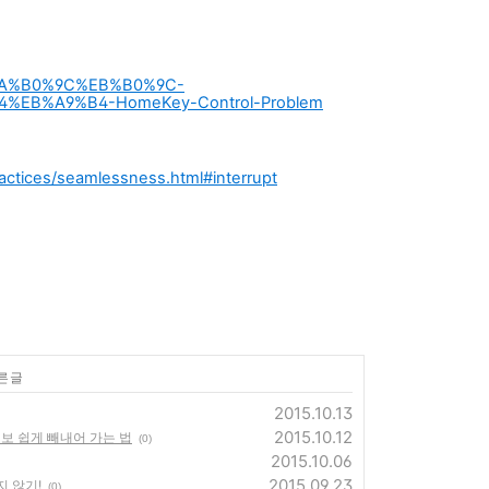
p-%EA%B0%9C%EB%B0%9C-
EB%A9%B4-HomeKey-Control-Problem
ractices/seamlessness.html#interrupt
른 글
2015.10.13
2015.10.12
 정보 쉽게 빼내어 가는 법
(0)
2015.10.06
2015.09.23
지 않기!
(0)