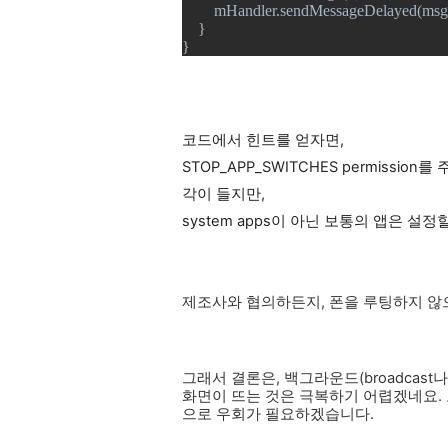
mHandler.sendMessageDelayed(msg
}
}
코드에서 힌트를 얻자면,
STOP_APP_SWITCHES permissi
각이 들지만,
system apps이 아닌 보통의 앱은 설
제조사와 협의하든지, 폰을 루팅하지 않으
그래서 결론은, 백그라운드(broadcast나 s
화면이 뜨는 것은 극복하기 어렵겠네요. 
으로 우회가 필요하겠습니다.