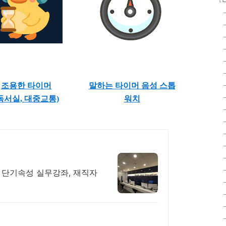
조용한 타이머
말하는 타이머 음성 스톱
독서실, 대중교통)
워치
 단기속성 실무강좌, 재직자