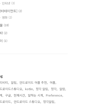
인터넷
(3)
엔터테이먼트]
(2)
영화
(2)
식물
(18)
기타
(2)
식이
(1)
ag
티비티,
알림,
안드로이드 어플 추천,
어플,
드로이드스튜디오,
kotlin,
정각 알림,
정각,
알람,
계,
구글,
현재시간,
말하는 시계,
Preference,
드로이드,
안드로이드 스튜디오,
정각알림,