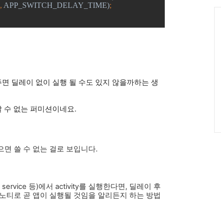
그
, 
APP_SWITCH_DELAY_TIME)
;
인
C
on를 주면 딜레이 없이 실행 될 수도 있지 않을까하는 생
정할 수 없는 퍼미션이네요.
면 쓸 수 없는 걸로 보입니다.
ervice 등)에서 activity를 실행한다면, 딜레이 후
노티로 곧 앱이 실행될 것임을 알리든지 하는 방법