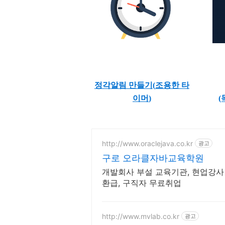
정각알림 만들기(
조용한 타
이머
)
(
http://www.oraclejava.co.kr
광고
구로 오라클자바교육학원
개발회사 부설 교육기관, 현업강사
환급, 구직자 무료취업
http://www.mvlab.co.kr
광고