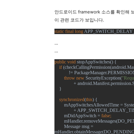
안드로이드 framework 소스를 확인해 보면 A
이 관련 코드가 보입니다.
static final long 
APP_SWITCH_DELAY_
...
...
public void 
stopAppSwitches() {
if 
(checkCallingPermission(android.
            != PackageManager.PER
throw new 
SecurityException(
"Requi
+ android.Manifest.permiss
}
synchronized
(
this
) {
        mAppSwitchesAllowedTime = Sys
                + APP_SWITCH_DELAY_
mDidAppSwitch = 
false;
mHandler.removeMessages(DO
Message msg = 
mHandler.obtainMessage(DO_PEN