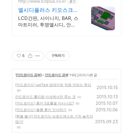
http://www.lcdplus.co.kr
광고
엘시디플러스 키오스크방
수함체
LCD간판, 사이니지, BAR, 스
마트미러, 투명엘시디, 안드
로이드, 고휘도DID
5
구독하기
'
[안드로이드 공부]
>
안드로이드 공부
' 카테고리의 다른 글
[안드로이드] setText 업데이트 적용 안되는 현상
2015.10.15
(0)
2015.10.13
안드로이드 롤리팝 이상에서만 죽는 것
(1)
2015.10.07
[안드로이드] 홈키 5초룰을 아시나요?
(0)
2015.10.06
[안드로이드] 볼륨 롱키 인식하기
(0)
[환불 불가] 안드로이드 브로드캐스트 기차 놓치지
2015.09.23
않기!
(0)