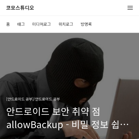
코모스튜디오
홈
태그
미디어로그
위치로그
방명록
[안드로이드 공부]/안드로이드 공부
안드로이드 보안 취약 점
allowBackup - 비밀 정보 쉽게
빼내어 가는 법