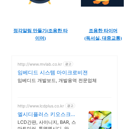
정각알림 만들기(
조용한 타
조용한 타이머
이머
)
(독서실, 대중교통)
http://www.mvlab.co.kr
광고
임베디드 시스템 마이크로비젼
임베디드 개발보드, 개발용역 전문업체
http://www.lcdplus.co.kr
광고
엘시디플러스 키오스크방
수함체
LCD간판, 사이니지, BAR, 스
마트미러, 투명엘시디, 안드