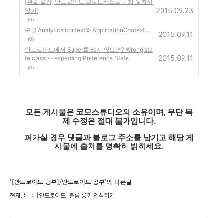
[환불 불가] 안드로이드 브로드캐스트 기차 놓치지
2015.09.23
않기!
(0)
구글 Analytics context와 ApplicationContext ....
2015.09.11
(0)
안드로이드에서 Super를 쓰지 않으면? Wrong sta
2015.09.11
te class -- expecting Preference State
(0)
모든 게시물은 코모스튜디오의 소유이며, 무단 복
제 수정은 절대 불가입니다.
퍼가실 경우 댓글과 블로그 주소를 남기고 해당 게
시물에 출처를 명확히 밝히세요.
'[안드로이드 공부]/안드로이드 공부'의 다른글
현재글
[안드로이드] 볼륨 롱키 인식하기