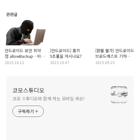
관련글
안드로이드 보안 취약
[안드로이드] 홈키
[환불 불가] 안드로이드
점 allowBackup - 비밀
5초룰을 아시나요?
브로드캐스트 기차
정보 쉽게 빼내어 가는
놓치지 않기!
2015.10.12
2015.10.07
2015.09.23
법
코모스튜디오
코모 스튜디오와 함께 하는 모바일 세상!
구독하기