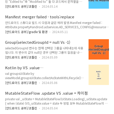
민 "Edited to"와 "Modified to" 둘 다 코드에서 문자열을 변
삭제요구4. 처리정지 요구 정보를 전혀 수집 하지 않으므로, 모두 사용자가 직접 앱
경하는 데 사용할 수 있습니다. 그러나 이 두 표현은 약간 다
을 삭제 하..
[안드로이드 공부]/코틀린
2024.05.14
른 의미를 가집니다. "Edited to"는 일반적으로 내용이 편집되
었음을 나타내며, 이는 내용의 일부가 변경되었거나 추가되었음
Manifest merger failed - tools:replace
을 의미합니다. 반면에 "Modified to"는 일반적으로 원래
안드로이드 스튜디오 빌드 시 다음과 같은 에러 발생.Manifest merger failed :
의 내용이 어떻게든 변경되었음을 나타냅니다. 이는 내용의 일부
Attribute property#android.adservices.AD_SERVICES_CONFIG@resource
가 변경되었거나 전체 내용이 완전히 변경되었음을 의미할 수 있
value=(@xml/gma_ad_services_config) from
습니다. 따라서, 어떤 표현을 사용할지는 해당 문자열이 어
[안드로이드 공부]/gradle 및 환경
2024.05.11
[com.google.android.gms:play-services-ads-lite:23.0.0]
떤 상황에서 사용되는지에 따라 달라집니다. 그룹의 이름이 완전
AndroidManifest.xml:92:13-59 is also present at
히 변경되었다면 "Modified to"가 더 적절할 수 있습니다. 그러
Group(selectedGroupId = null Vs -1)
[com.google.android.gms:play-services-measurement-api:21.6.2]
나 그..
selectedGroupId 변수는 현재 선택된 그룹을 나타내는데 사용
AndroidManifest.xml:32:13-58 value=(@xml/ga_ad_services_config). 친절
됩니다. 이 변수의 값이 null인 경우 선택된 그룹이 없음을 나타
하..
내는 것이 일반적입니다.-1을 사용하는 것은 특정한 상황에서 유
[안드로이드 공부]/코틀린
2024.05.09
효한 그룹 ID가 없음을 나타내는 방법일 수 있지만, 이는 코드를
읽는 사람에게 혼란을 줄 수 있습니다. 따라서, null을 사용하여
Kotlin by VS .value
"선택된 그룹이 없음"을 나타내는 것이 더 명확하고 일반적인
collectAsStateWithLifecycle
val groupsUiState by
방법입니다. 이렇게 하면 selectedGroupId 변수의 타입을
viewModel.groupsUiState.collectAsStateWithLifecycle()
nullable Group?으로 선언할 수 있으며, 이 변수가 null인지 아
val groupsUiState =
닌지를 확인함으로써 선택된 그룹의 존재 여부를 쉽게 판단할 수
[안드로이드 공부]/코틀린
2024.05.06
viewModel.groupsUiState.collectAsStateWithLifecycle().v
있습니다.
alue 두 코드는 Kotlin의 by 키워드를 사용하는 방식과 직
MutableStateFlow .update VS .value = 차이점
접 .value를 호출하는 방식의 차이를 보여줍니
private val _uiState = MutableStateFlow(UiState.Loading)_uiState.update
다. val groupsUiState by viewModel.groupsUiState.colle
{ when (state) {VS_uiState.value = state 두 방법 모두 MutableStateFlow의 값
ctAsStateWithLifecycle() 이 코드는 Kotlin의 위임 프로퍼티
을 업데이트하는 방법이지만, 사용 상황에 따라 적합한 방법이 다르
(delegated property)를 사용합니다. by 키워드를 사용하
[안드로이드 공부]/코틀린
2024.05.04
다._uiState.update { }: 이 방법은 현재 MutableStateFlow의 값에 기반하여 새 값
면 groupsUiState의 값은 viewModel.groupsUiState..