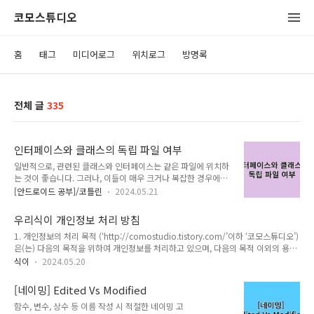
코모스튜디오
홈
태그
미디어로그
위치로그
방명록
전체 글
335
인터페이스와 클래스의 독립 파일 여부
일반적으로, 관련된 클래스와 인터페이스는 같은 파일에 위치하
는 것이 좋습니다. 그러나, 이들이 매우 크거나 복잡한 경우에는
각각 별도의 파일로 분리하는 것이 좋을 수 있습니다. UiData,
[안드로이드 공부]/코틀린
2024.05.21
GroupsUiData, TagsUiData와 같은 클래스는 UI 상태를 나타
내는 데이터 모델이므로, 이들은 일반적으로 UI 로직을 담당하는
우리식이 개인정보 처리 방침
파일에 위치합니다. 그러나 이들이 여러 곳에서 공유되는 경우에
1. 개인정보의 처리 목적 (‘http://comostudio.tistory.com/’이하 ‘코모스튜디오’)
는 별도의 파일로 분리하여 재사용성을 높일 수 있습니
은(는) 다음의 목적을 위하여 개인정보를 처리하고 있으며, 다음의 목적 이외의 용도
다. ClassificationUiState, GroupsUiState, TagsUiState와
로는 이용하지 않습니다.- 알림 시 전화 수신 및 통화 중인지 여부를 알기 위함.2. 정
같은 sealed 인터페이스는 각각의 UI 상태를 나타내므로, 이들
식이
2024.05.20
보주체의 권리,의무 및 그 행사방법 이용자는 개인정보주체로서 다음과 같은 권리를
은 각각의 UI 로직을 담당하는 파일에 위치하는 것이 일반적입니
행사할 수 있습니다. 이용자 및 법정 대리인의 권리와 그 행사 방법① 정보주체는
다. 따라서, 이러한 클래스와 인터..
[네이밍] Edited Vs Modified
(‘사이트URL’이하 ‘사이트명) 에 대해 언제든지 다음 각 호의 개인정보 보호 관련 권
함수, 변수, 상수 등 이름 작성 시 적절한 네이밍 고
리를 행사할 수 있습니다.1. 개인정보 열람요구2. 오류 등이 있을 경우 정정 요구3.