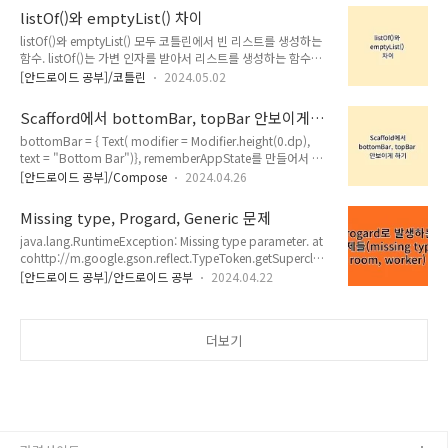
을 계산할 때 유용하다. 이 함수는 현재 값을 인자로 받는 람다 함수를 사용하며, 람다
listOf()와 emptyList() 차이
함수의 반환 값이 새로운 값으로 설정됨. _uiState.value = state: 이 방법은 새 값이
listOf()와 emptyList() 모두 코틀린에서 빈 리스트를 생성하는
현재 값에 의존하지 않을 때 사용한다. 이 방법은 단순히 MutableStateFlow의 ..
함수. listOf()는 가변 인자를 받아서 리스트를 생성하는 함수다.
인자 없이 호출하면 빈 리스트를 반환한다. emptyList()는 항상
[안드로이드 공부]/코틀린
2024.05.02
빈 리스트를 생성하는 함수로 listOf()와 emptyList()는 인자 없
이 호출할 경우 동일한 결과, 즉 빈 리스트를 반환함. 그러나 이
Scafford에서 bottomBar, topBar 안보이게
두 함수 사이에는 성능 차이가 있다. emptyList()는 항상 같은
하기
bottomBar = { Text( modifier = Modifier.height(0.dp),
인스턴스를 반환하기 때문에 새로운 객체를 생성하지 않음. 반면
text = "Bottom Bar")}, rememberAppState를 만들어서 상
에 listOf()는 호출할 때마다 새로운 리스트를 생성함. 따라서 빈
태에 따라 변화 하게 만들 수도 있지만, 위와 같이 단순히 보여주
리스트를 생성할 때는 emptyList()를 사용하는 것이 더 효율적.
[안드로이드 공부]/Compose
2024.04.26
기 싫을 경우에는 height를 0으로 만들면 비용이 들지 않는
다. 꼼수라면 꼼수.
Missing type, Progard, Generic 문제
java.lang.RuntimeException: Missing type parameter. at
cohttp://m.google.gson.reflect.TypeToken.getSuperclass
TypeParameter(Unknown Source:26) at
[안드로이드 공부]/안드로이드 공부
2024.04.22
cohttp://m.google.gson.reflect.TypeToken.(SourceFile:1)
at U2.e$a.(SourceFile:1) at U2.e.a(SourceFile:8) 1. 위와 같
은 문제 발생시 위치를 알기 어렵다. --> Release, Debug 모두
더보기
확인 시 Release 에서만 발생 확인 2. Release 에서만 발생 -->
의심; minify, progard --> 소스를 제대로 읽지 못해 발생 할 수
있으므로 2. ..